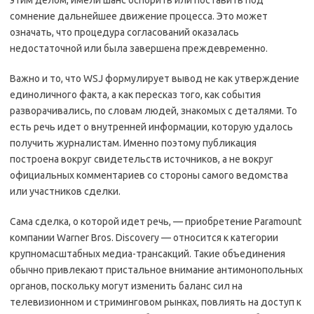
этим делом, имели шанс оспорить или поставить под
сомнение дальнейшее движение процесса. Это может
означать, что процедура согласований оказалась
недостаточной или была завершена преждевременно.
Важно и то, что WSJ формулирует вывод не как утверждение
единоличного факта, а как пересказ того, как события
разворачивались, по словам людей, знакомых с деталями. То
есть речь идет о внутренней информации, которую удалось
получить журналистам. Именно поэтому публикация
построена вокруг свидетельств источников, а не вокруг
официальных комментариев со стороны самого ведомства
или участников сделки.
Сама сделка, о которой идет речь, — приобретение Paramount
компании Warner Bros. Discovery — относится к категории
крупномасштабных медиа-трансакций. Такие объединения
обычно привлекают пристальное внимание антимонопольных
органов, поскольку могут изменить баланс сил на
телевизионном и стриминговом рынках, повлиять на доступ к