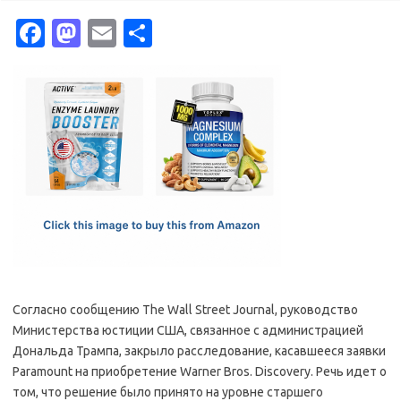
Fa
M
E
S
c
as
m
h
e
t
ail
ar
b
o
e
o
d
o
o
k
n
Согласно сообщению The Wall Street Journal, руководство
Министерства юстиции США, связанное с администрацией
Дональда Трампа, закрыло расследование, касавшееся заявки
Paramount на приобретение Warner Bros. Discovery. Речь идет о
том, что решение было принято на уровне старшего