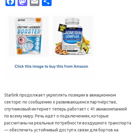
Fa
M
E
S
c
as
m
h
e
t
ail
ar
b
o
e
o
d
o
o
k
n
Starlink продолжает укреплять позиции в авиационном
секторе: по сообщению о развивающемся партнёрстве,
спутниковый интернет теперь работает с 41 авиакомпанией
по всему миру. Речь идёт о подключениях, которые
рассчитаны на реальные потребности воздушного транспорта
— обеспечить устойчивый доступ к связи для бортов на