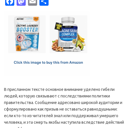
Fa
M
E
S
c
as
m
h
e
t
ail
ar
b
o
e
o
d
o
o
k
n
В присланном тексте основное внимание уделено гибели
людей, которую связывают с последствиями политики
правительства. Сообщение адресовано широкой аудитории и
сформулировано как призыв не оставаться равнодушными:
если кто-то из читателей знал или поддерживал умершего
человека, и эта смерть якобы наступила вследствие действий