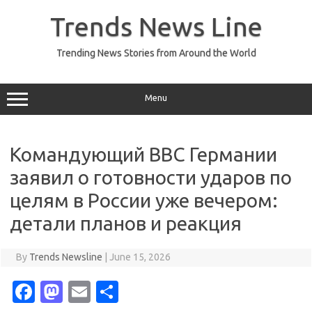
Skip
to
Trends News Line
content
Trending News Stories from Around the World
Menu
Командующий ВВС Германии
заявил о готовности ударов по
целям в России уже вечером:
детали планов и реакция
By
Trends Newsline
|
June 15, 2026
Fa
M
E
S