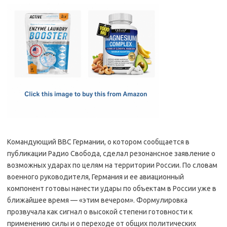
c
as
m
h
e
t
ail
ar
b
o
e
o
d
o
o
k
n
Командующий ВВС Германии, о котором сообщается в
публикации Радио Свобода, сделал резонансное заявление о
возможных ударах по целям на территории России. По словам
военного руководителя, Германия и ее авиационный
компонент готовы нанести удары по объектам в России уже в
ближайшее время — «этим вечером». Формулировка
прозвучала как сигнал о высокой степени готовности к
применению силы и о переходе от общих политических