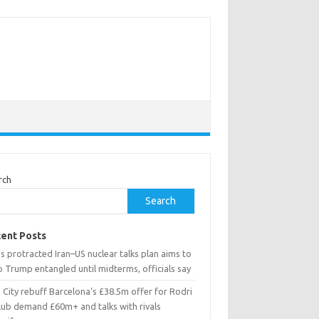
rch
Search
ent Posts
’s protracted Iran–US nuclear talks plan aims to
 Trump entangled until midterms, officials say
City rebuff Barcelona’s £38.5m offer for Rodri
club demand £60m+ and talks with rivals