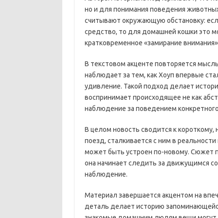
но и для понимания поведения животных
считывают окружающую обстановку: есл
средство, то для домашней кошки это м
кратковременное «замирание внимания»
В текстовом акценте повторяется мысль о
наблюдает за тем, как Хоуп впервые ста
удивление. Такой подход делает истори
воспринимает происходящее не как абст
наблюдение за поведением конкретного 
В целом новость сводится к короткому, 
поезд, сталкивается с ним в реальности 
может быть устроен по-новому. Сюжет п
она начинает следить за движущимся со
наблюдение.
Материал завершается акцентом на впеч
деталь делает историю запоминающейс
знакомые домашним людям вещи могут 