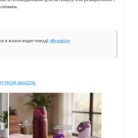
влением.
е в жизни видит поезд).
#breaking
BUY FROM AMAZON.