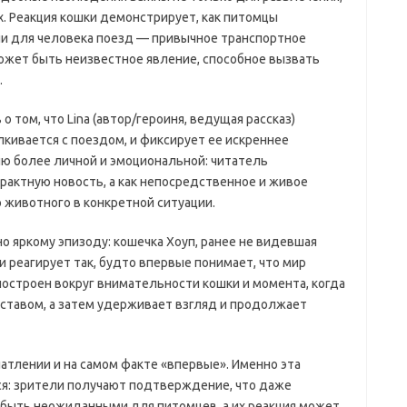
. Реакция кошки демонстрирует, как питомцы
и для человека поезд — привычное транспортное
ожет быть неизвестное явление, способное вызвать
.
 том, что Lina (автор/героиня, ведущая рассказ)
лкивается с поездом, и фиксирует ее искреннее
ю более личной и эмоциональной: читатель
рактную новость, а как непосредственное и живое
животного в конкретной ситуации.
но яркому эпизоду: кошечка Хоуп, ранее не видевшая
и реагирует так, будто впервые понимает, что мир
остроен вокруг внимательности кошки и момента, когда
ставом, а затем удерживает взгляд и продолжает
атлении и на самом факте «впервые». Именно эта
я: зрители получают подтверждение, что даже
быть неожиданными для питомцев, а их реакция может