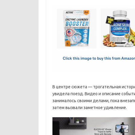
c
as
m
h
e
t
ail
ar
b
o
e
o
d
o
o
k
n
В центре сюжета — трогательная истори
увидела поезд. Видео и описание событи
занималось своими делами, пока внезап
затем вызвали заметное удивление.