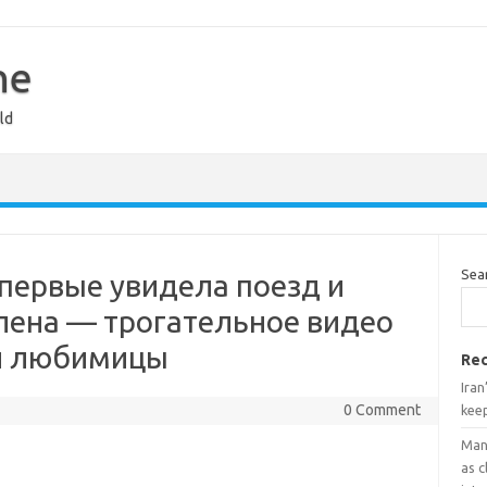
ne
ld
Sea
впервые увидела поезд и
лена — трогательное видео
й любимицы
Rec
Iran
0 Comment
keep
Man 
as 