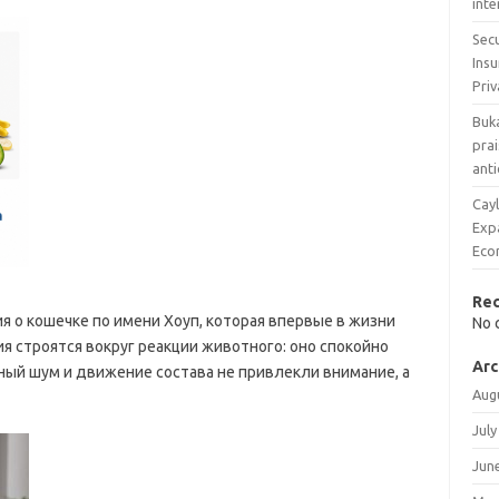
inte
Secu
Ins
Priv
Buka
prai
anti
Cayl
Exp
Eco
Re
я о кошечке по имени Хоуп, которая впервые в жизни
No 
я строятся вокруг реакции животного: оно спокойно
Arc
ный шум и движение состава не привлекли внимание, а
Aug
July
Jun