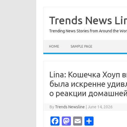
Skip
to
content
Trends News Li
Trending News Stories from Around the Wor
HOME
SAMPLE PAGE
Lina: Кошечка Хоуп 
была искренне удив
о реакции домашне
By
Trends Newsline
|
June 14, 2026
Fa
M
E
S