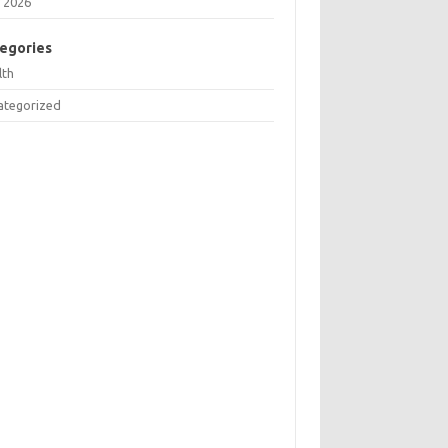
 2026
egories
lth
ategorized