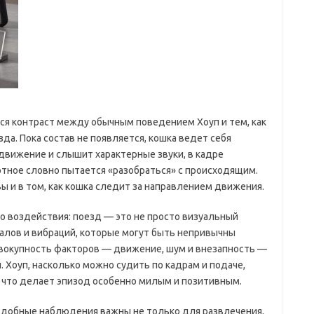
я контраст между обычным поведением Хоуп и тем, как
да. Пока состав не появляется, кошка ведет себя
 движение и слышит характерные звуки, в кадре
тное словно пытается «разобраться» с происходящим.
вы и в том, как кошка следит за направлением движения.
о воздействия: поезд — это не просто визуальный
гналов и вибраций, которые могут быть непривычны
овокупность факторов — движение, шум и внезапность —
Хоуп, насколько можно судить по кадрам и подаче,
 что делает эпизод особенно милым и позитивным.
одобные наблюдения важны не только для развлечения,