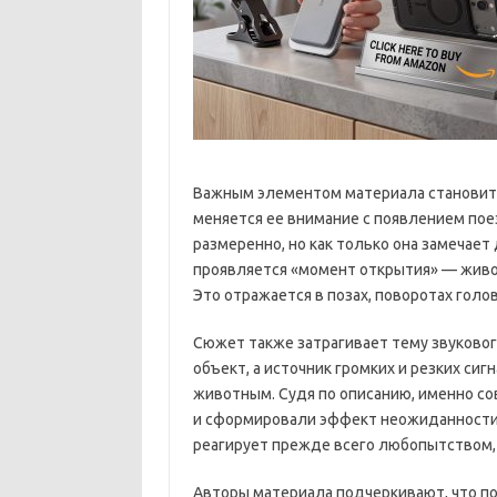
Важным элементом материала становитс
меняется ее внимание с появлением поез
размеренно, но как только она замечает
проявляется «момент открытия» — живо
Это отражается в позах, поворотах голо
Сюжет также затрагивает тему звуковог
объект, а источник громких и резких си
животным. Судя по описанию, именно с
и сформировали эффект неожиданности. 
реагирует прежде всего любопытством,
Авторы материала подчеркивают, что п