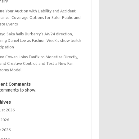
nsify
re Your Auction with Liability and Accident
urance: Coverage Options for Safer Public and
ate Events
yo Saka hails Burberry’s AW24 direction,
sing Daniel Lee as Fashion Week’s show builds
cipation
ee Cowan Joins Fanfix to Monetize Directly,
and Creative Control, and Test a New Fan
nomy Model
cent Comments
comments to show.
hives
ust 2026
 2026
e 2026