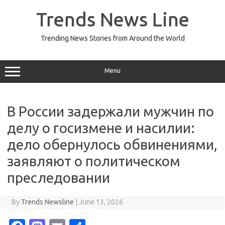
Skip
to
Trends News Line
content
Trending News Stories from Around the World
Menu
В России задержали мужчин по
делу о госизмене и насилии:
дело обернулось обвинениями,
заявляют о политическом
преследовании
By
Trends Newsline
|
June 13, 2026