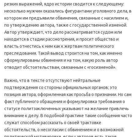
резких выражений, ядро истории сводится к следующему:
несколько мужчин оказались фигурантами уголовного дела, в
котором им предъявили обвинения, связанные с насилием и,
по утверждению автора, также с государственной изменой.
Автор утверждает, что дело рассматривается судом или
находится в стадии рассмотрения, и просит общество и
власть отнестись к ним как к жертвам политического
преследования. Такой вывод строится на том, как именно
сформулированы обвинения и на том, какую роль автор
отводит обстоятельствам, связанным с «госизменой».
Важно, что в тексте отсутствуют нейтральные
подтверждения со стороны официальных органов; это
позиция автора, оформленная как просьба о признании. Но сам
факт публичного обращения и формулировка требования о
статусе политзаключенных указывают на желание привлечь
внимание к делу. В подобной практике такие сообщения часто
служат способом рассказать о своей трактовке
обстоятельств, о несогласии с обвинением и о возможной
политической мотивировке, если у авторов есть такое