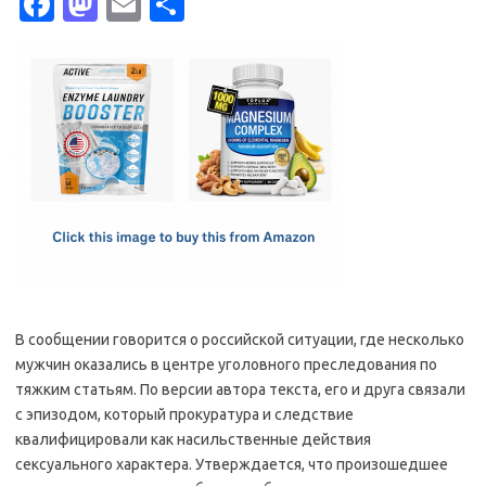
Fa
M
E
S
c
as
m
h
e
t
ail
ar
b
o
e
o
d
o
o
k
n
В сообщении говорится о российской ситуации, где несколько
мужчин оказались в центре уголовного преследования по
тяжким статьям. По версии автора текста, его и друга связали
с эпизодом, который прокуратура и следствие
квалифицировали как насильственные действия
сексуального характера. Утверждается, что произошедшее