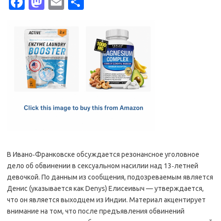
Fa
M
E
S
c
as
m
h
e
t
ail
ar
b
o
e
o
d
o
o
k
n
В Ивано‑Франковске обсуждается резонансное уголовное
дело об обвинении в сексуальном насилии над 13‑летней
девочкой. По данным из сообщения, подозреваемым является
Денис (указывается как Denys) Елисеивыч — утверждается,
что он является выходцем из Индии. Материал акцентирует
внимание на том, что после предъявления обвинений