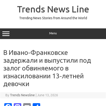
Skip
to
Trends News Line
content
Trending News Stories from Around the World
Menu
В Ивано‑Франковске
задержали и выпустили под
залог обвиняемого в
изнасиловании 13‑летней
девочки
By
Trends Newsline
|
June 13, 2026