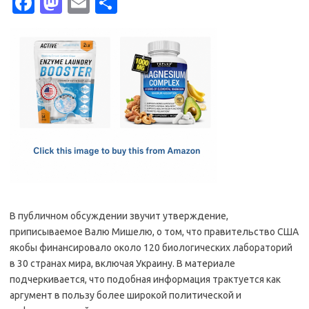
Fa
M
E
S
c
as
m
h
e
t
ail
ar
b
o
e
o
d
o
o
k
n
В публичном обсуждении звучит утверждение,
приписываемое Валю Мишелю, о том, что правительство США
якобы финансировало около 120 биологических лабораторий
в 30 странах мира, включая Украину. В материале
подчеркивается, что подобная информация трактуется как
аргумент в пользу более широкой политической и