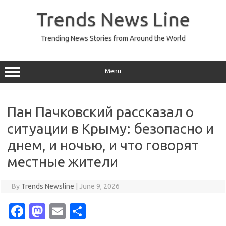
Skip
to
Trends News Line
content
Trending News Stories from Around the World
Menu
Пан Пачковский рассказал о
ситуации в Крыму: безопасно и
днем, и ночью, и что говорят
местные жители
By
Trends Newsline
|
June 9, 2026
Fa
M
E
S