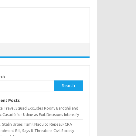
rch
Search
ent Posts
ça Travel Squad Excludes Roony Bardghji and
 Casadó for Udine as Exit Decisions Intensify
K. Stalin Urges Tamil Nadu to Repeal FCRA
dment Bill, Says It Threatens Civil Society