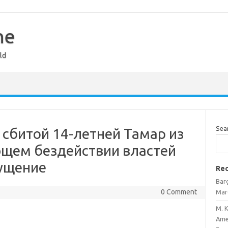
ne
ld
Sea
сбитой 14-летней Тамар из
щем бездействии властей
ущение
Rec
Bar
0 Comment
Marc
M. 
Amen