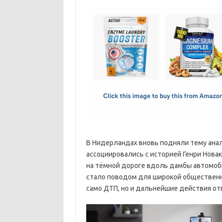
c
as
m
h
e
t
ail
ar
b
o
e
o
d
o
o
k
n
В Нидерландах вновь подняли тему анал
ассоциировались с историей Генри Новака
на тёмной дороге вдоль дамбы автомоб
стало поводом для широкой общественн
само ДТП, но и дальнейшие действия от