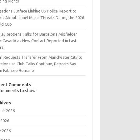
ding Rights
gations Surface Linking US Police Report to
ims About Lionel Messi Threats During the 2026
ld Cup
ilal Reopens Talks for Barcelona Midfielder
c Casadó as New Contact Reported in Last
rs
ri Requests Transfer From Manchester City to
celona as Club Talks Continue, Reports Say
m Fabrizio Romano
cent Comments
comments to show.
hives
ust 2026
 2026
e 2026