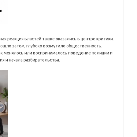
я реакция властей также оказались в центре критики.
изошло затем, глубоко возмутило общественность.
ак менялось или воспринималось поведение полиции и
я и начала разбирательства.