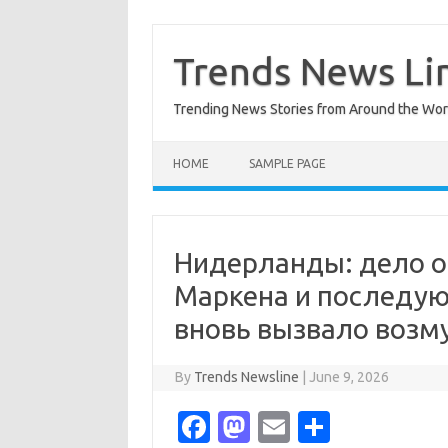
Skip
to
content
Trends News Li
Trending News Stories from Around the Wor
HOME
SAMPLE PAGE
Нидерланды: дело о 
Маркена и последую
вновь вызвало возм
By
Trends Newsline
|
June 9, 2026
Fa
M
E
S