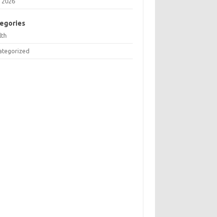
 2026
egories
lth
ategorized