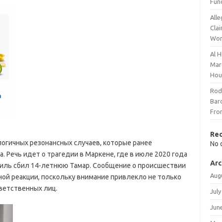
Fun
Alle
Cla
Wor
Al H
Mar
Hou
Rod
Bar
Fro
Re
огичных резонансных случаев, которые ранее
No 
. Речь идет о трагедии в Маркене, где в июле 2020 года
Arc
иль сбил 14-летнюю Тамар. Сообщение о происшествии
Aug
ой реакции, поскольку внимание привлекло не только
ветственных лиц.
July
Jun