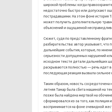
широкой проблемы: когда правоохранит
недостаточно быстро или допускают ош
пострадавшими. На этом фоне история Та
может получить дополнительную травму
объяснений и ощущаемой несправедлив
Сюжет, судя по представленному фрагме
разбирательства: автор указывает, что
дальнейшие события, которые, по мнени
серьезности допущенных нарушений ил
исходном тексте детали дальнейших ша
раскрываются полностью — речь идет в п
последующая реакция вызвала сильное 
Таким образом, новость сосредоточена н
летняя Тамар была сбита машиной на те
позже была найдена мертвой на обочин
сформировался из-за того, как полиция 
воспринимается на фоне очевидной жес