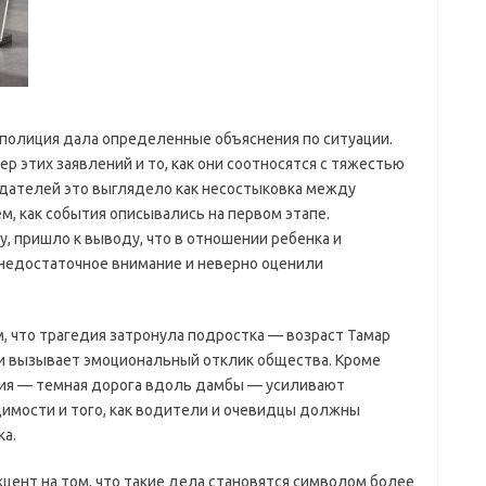
 полиция дала определенные объяснения по ситуации.
р этих заявлений и то, как они соотносятся с тяжестью
дателей это выглядело как несостыковка между
м, как события описывались на первом этапе.
, пришло к выводу, что в отношении ребенка и
недостаточное внимание и неверно оценили
, что трагедия затронула подростка — возраст Тамар
и вызывает эмоциональный отклик общества. Кроме
вия — темная дорога вдоль дамбы — усиливают
имости и того, как водители и очевидцы должны
ка.
цент на том, что такие дела становятся символом более