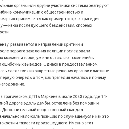
ельные органы или другие участники системы реагируют
ибки в коммуникации с общественностью и
мар воспринимается как пример того, как трагедия
 — из-за последующего бездействия, спорных
ости.
нту, развивается в направлении критики и
 после первого заявления полиции последовали
ю комментаторов, уже не оставляют сомнений в
и ошибочных выводов. Однако в предоставленном
гов следствия и конкретные решения органов власти не
ервую очередь о том, как трагедия началась и почему
негодование.
а трагическом ДТП в Маркене в июле 2020 года, где 14-
мной дороге вдоль дамбы, оставлена без помощи и
е. Дополнительный общественный скандал
изначально изложила позицию по случившемуся и как это
токости и тяжести произошедшего. Именно этот